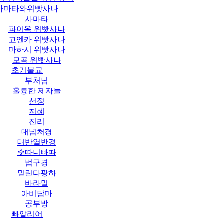
사마타와위빳사나
사마타
파이옥 위빳사나
고엔카 위빳사나
마하시 위빳사나
모곡 위빳사나
초기불교
부처님
훌륭한 제자들
선정
지혜
진리
대념처경
대반열반경
숫따니빠따
법구경
밀린다팡하
바라밀
아비담마
공부방
빠알리어