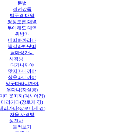
문법
경전강독
법구경 대역
청정도론 대역
무애해도 대역
위방가
네띠빠까라나
뿍갈라빤냣띠
담마상가니
사경방
디가니까야
맛지마니까야
상윳따니까야
앙굿따라니까야
우다나(자설경)
이띠웃따까(여시어경)
테라가타(장로게 경)
테리가타(장로니게 경)
자율 사경방
성전사
둘러보기