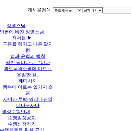
게시물검색
정명스님
언론에 비친 정명스님
저서들 ▶
구름을 헤치고 나온 달처
럼
업과 윤회의 법칙
열반 닙바나 니르바나
괴로움의소멸에 이르는
유일한 길
쩨따시까
행복에 이르는 열가지 습
관
사마타 루빠 명상메뉴얼
냐나닷사나
명상수행안내
수행일정공지
수행신청하기
수행자들을 위한 규칙