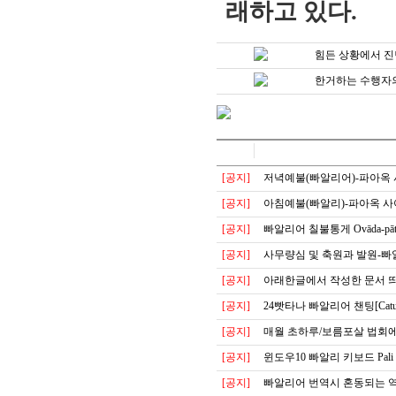
래하고 있다.
힘든 상황에서 
한거하는 수행자의
[공지]
저녁예불(빠알리어)-파아옥
[공지]
아침예불(빠알리)-파아옥 
[공지]
빠알리어 칠불통게 Ovāda-pāt
[공지]
사무량심 및 축원과 발원-빠
[공지]
아래한글에서 작성한 문서 
[공지]
24빳타나 빠알리어 챈팅[Catuvīsa
[공지]
매월 초하루/보름포살 법회에
[공지]
윈도우10 빠알리 키보드 Pali 
[공지]
빠알리어 번역시 혼동되는 