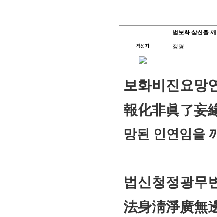
법보화 삼신을 깨
정명
보화비진요망
報化非眞
망된
인연임을 
법신청정광무
法身淸淨