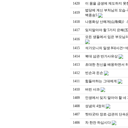
1420
이 몸을 금생에 제도하지 못
법당에 계신 부처님의 모습
1419
백종송5
1418
나옹화상 산해게(山海偈)》
1417
잊지말아야 할 5가지 은혜(
모든 생들에서 입은 부모님의
1416
1415
석가모니의 일생 8대사건=
1414
북대 삼관 반가사유상
1413
초대한 천신을 배웅하면서 
1412
빈손과 든손
1411
힘들어하는 그대에게
1410
버린 사과
1409
인생에서 잊지 말아야 할 네
1408
성냄의 4정의
1407
찟따굿따 장로-감관의 단속은
1406
차 한잔 하십시다