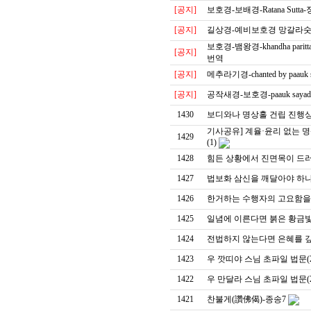
[공지]
보호경-보배경-Ratana Sut
[공지]
길상경-예비보호경 망갈라숫
보호경-뱀왕경-khandha paritt
[공지]
번역
[공지]
메추라기경-chanted by paau
[공지]
공작새경-보호경-paauk say
1430
보디와나 명상홀 건립 진행
기사공유] 계율·윤리 없는 
1429
(1)
1428
힘든 상황에서 진면목이 드
1427
법보화 삼신을 깨달아야 하나
1426
한거하는 수행자의 고요함을 
1425
일념에 이른다면 붉은 황금빛
1424
전법하지 않는다면 은혜를 갚
1423
우 깟띠야 스님 초파일 법문(2
1422
우 만달라 스님 초파일 법문(2
1421
찬불게(讚佛偈)-종송7